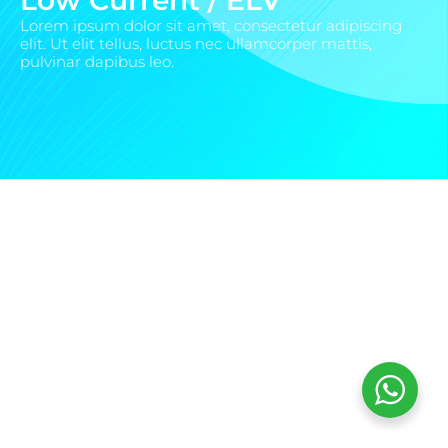
Lorem ipsum dolor sit amet, consectetur adipiscing
elit. Ut elit tellus, luctus nec ullamcorper mattis,
pulvinar dapibus leo.